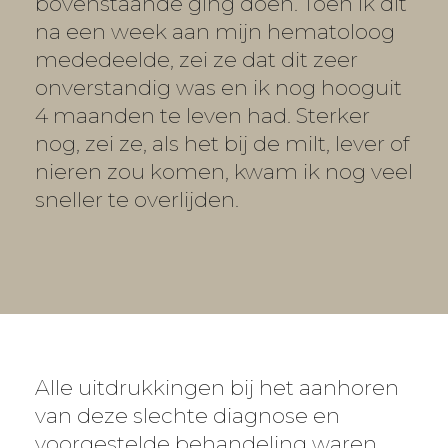
bovenstaande ging doen. Toen ik dit
na een week aan mijn hematoloog
mededeelde, zei ze dat dit zeer
onverstandig was en ik nog hooguit
4 maanden te leven had. Sterker
nog, zei ze, als het bij de milt, lever of
nieren zou komen, kwam ik nog veel
sneller te overlijden.
Alle uitdrukkingen bij het aanhoren
van deze slechte diagnose en
voorgestelde behandeling waren