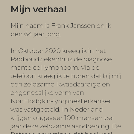
Locatie
Mijn verhaal
Huisregels
Mijn naam is Frank Janssen en ik
ben 64 jaar jong.
Algemene
Voorwaarden
In Oktober 2020 kreeg ik in het
Radboudziekenhuis de diagnose
mantelcel lymphoom. Via de
telefoon kreeg ik te horen dat bij mij
een zeldzame, kwaadaardige en
ongeneeslijke vorm van
NonHodgkin-lympheklierkanker
was vastgesteld. In Nederland
krijgen ongeveer 100 mensen per
jaar deze zeldzame aandoening. De