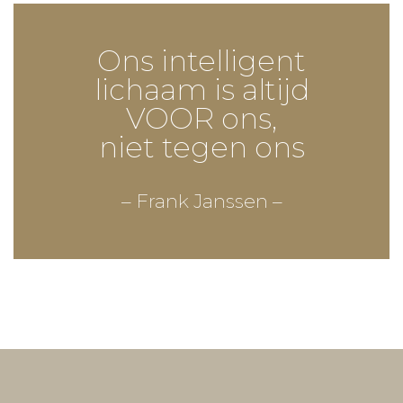
Analysator
Ons intelligent
Recensies
lichaam is altijd
Mijn verhaal
VOOR ons,
niet tegen ons
Tarieven
Bodycamp
– Frank Janssen –
Voor wie?
Trainingstijden
Tarieven
Video's