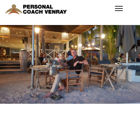
Home
De Multi Wave
Oscillator
MWO + Rife
Tube Orange
MWO + Rife
Phanotron
Kwantum