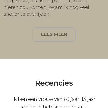
nog, zei ze, als het bij de milt, lever of
nieren zou komen, kwam ik nog veel
sneller te overlijden.
LEES MEER
Recencies
Ik ben een vrouw van 63 jaar. 13 jaar
geleden heb ik een ernstig