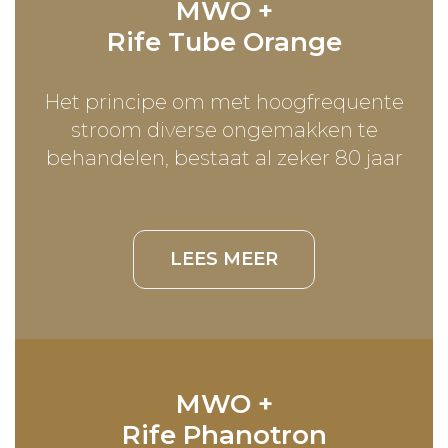
MWO +
Locatie
Rife Tube Orange
Huisregels
Het principe om met hoogfrequente
Algemene
stroom diverse ongemakken te
behandelen, bestaat al zeker 80 jaar
Voorwaarden
LEES MEER
MWO +
Rife Phanotron