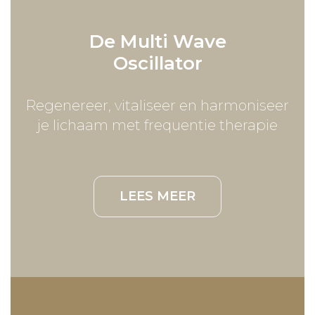
er is"
Analysator
De Multi Wave
Recensies
- Albert Einstein -
Oscillator
Mijn verhaal
Regenereer, vitaliseer en harmoniseer
Tarieven
je lichaam met frequentie therapie
Bodycamp
LEES MEER
Voor wie?
Trainingstijden
Tarieven
Video's