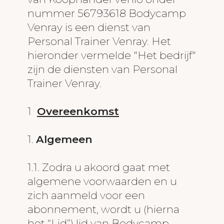
Locatie
nummer 56793618 Bodycamp
Venray is een dienst van
Huisregels
Personal Trainer Venray. Het
hieronder vermelde "Het bedrijf"
Algemene
zijn de diensten van Personal
Voorwaarden
Trainer Venray.
1
Overeenkomst
1.
Algemeen
1.1. Zodra u akoord gaat met
algemene voorwaarden en u
zich aanmeld voor een
abonnement, wordt u (hierna
het “Lid”) lid van Bodycamp