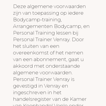
Analysator
Deze algemene voorwaarden
zijn van toepassing op iedere
Recensies
Bodycamp-training,
Arrangementen Bodycamp, en
Mijn verhaal
Personal Training lessen bij
Personal Trainer Venray. Door
Tarieven
het sluiten van een
overeenkomst of het nemen
Bodycamp
van een abonnement, gaat u
akkoord met onderstaande
Voor wie?
algemene voorwaarden.
Trainingstijden
Personal Trainer Venray is
gevestigd in Venray en
Tarieven
ingeschreven in het
handelsregister van de Kamer
Video's
van Koophandel Venlo onder