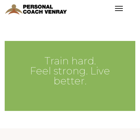
Home
De Multi Wave
Train hard.
Oscillator
Feel strong. Live
better.
MWO + Rife
Tube Orange
MWO + Rife
Phanotron
Kwantum